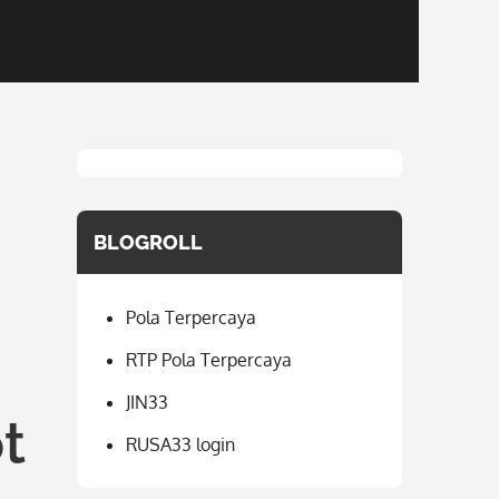
BLOGROLL
Pola Terpercaya
RTP Pola Terpercaya
JIN33
t
RUSA33 login