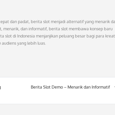
pat dan padat, berita slot menjadi alternatif yang menarik d
t, menarik, dan informatif, berita slot membawa konsep baru
ita slot di Indonesia menjanjikan peluang besar bagi para krea
 audiens yang lebih luas.
g
Berita Slot Demo – Menarik dan Informatif