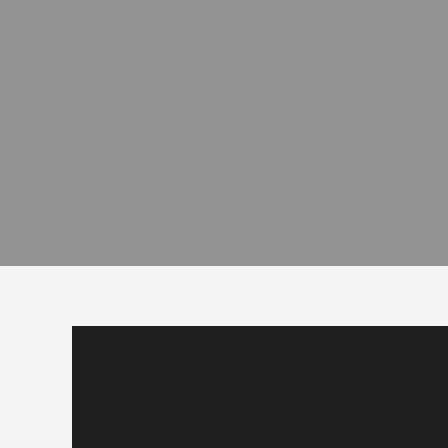
Skip
to
content