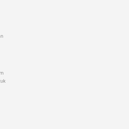
an
am
tuk