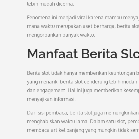
lebih mudah dicerna.
Fenomena ini menjadi viral karena mampu menyaji
mana waktu merupakan aset berharga, berita sl
mengorbankan banyak waktu.
Manfaat Berita Slo
Berita slot tidak hanya memberikan keuntungan b
yang menarik, berita slot cenderung lebih mudah
dan engagement. Hal ini juga memberikan kesempa
menyajikan informasi.
Dari sisi pembaca, berita slot juga memungkinkan
menghabiskan waktu lama. Dalam satu slot, pemb
membaca artikel panjang yang mungkin tidak sem