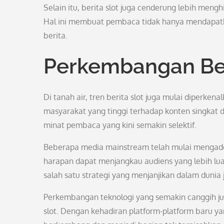
Selain itu, berita slot juga cenderung lebih men
Hal ini membuat pembaca tidak hanya mendapatk
berita.
Perkembangan Beri
Di tanah air, tren berita slot juga mulai diperke
masyarakat yang tinggi terhadap konten singkat da
minat pembaca yang kini semakin selektif.
Beberapa media mainstream telah mulai mengadop
harapan dapat menjangkau audiens yang lebih luas
salah satu strategi yang menjanjikan dalam dunia ju
Perkembangan teknologi yang semakin canggih j
slot. Dengan kehadiran platform-platform baru ya