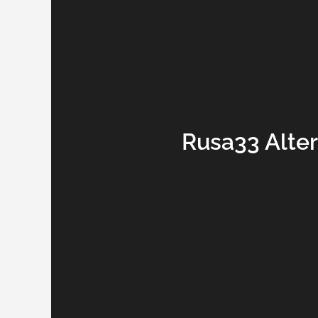
Rusa33 Alter