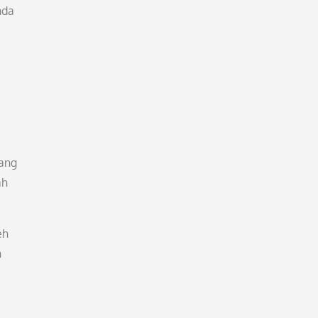
nda
yang
ah
eh
n