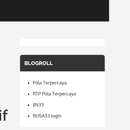
BLOGROLL
Pola Terpercaya
RTP Pola Terpercaya
JIN33
if
RUSA33 login