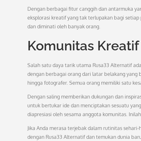
Dengan berbagai fitur canggih dan antarmuka y
eksplorasi kreatif yang tak terlupakan bagi seti
dan diminati oleh banyak orang.
Komunitas Kreati
Salah satu daya tarik utama Rusa33 Alternatif a
dengan berbagai orang dari latar belakang yang b
hingga fotografer. Semua orang memiliki satu kes
Dengan saling memberikan dukungan dan inspiras
untuk bertukar ide dan menciptakan sesuatu yang b
diapresiasi oleh sesama anggota komunitas. Inila
Jika Anda merasa terjebak dalam rutinitas sehari
dengan Rusa33 Alternatif dan temukan dunia baru