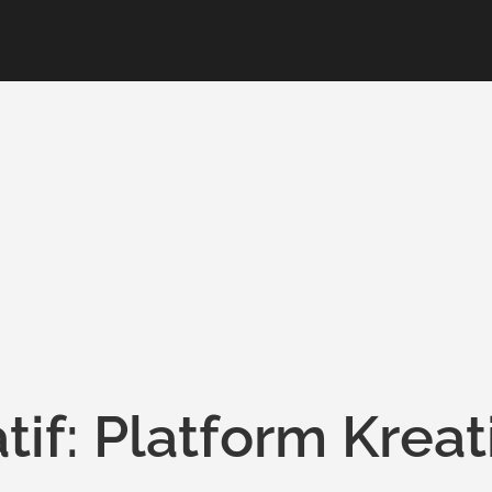
if: Platform Kreat