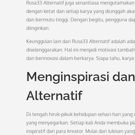
Rusa33 Alternatif juga senantiasa mengutamakan 
dengan ketat dan setiap karya yang diunggah ak
dan bermutu tinggi. Dengan begitu, pengguna dapa
diinginkan.
Keunggulan lain dari Rusa33 Alternatif adalah ad
diselenggarakan. Hal ini menjadi motivasi tamb
dan berinovasi dalam berkarya. Siapa tahu, karya 
Menginspirasi dan 
Alternatif
Di tengah hiruk-pikuk kehidupan sehari-hari yang s
yang menyegarkan. Setiap kali Anda membuka pla
inspiratif dari para kreator. Mulai dari lukisan