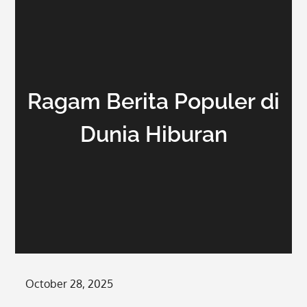
Ragam Berita Populer di
Dunia Hiburan
Posted
October 28, 2025
on