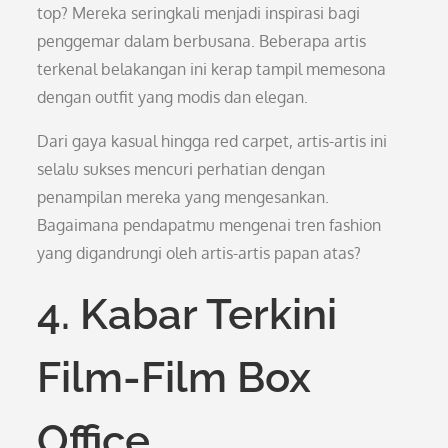
top? Mereka seringkali menjadi inspirasi bagi
penggemar dalam berbusana. Beberapa artis
terkenal belakangan ini kerap tampil memesona
dengan outfit yang modis dan elegan.
Dari gaya kasual hingga red carpet, artis-artis ini
selalu sukses mencuri perhatian dengan
penampilan mereka yang mengesankan.
Bagaimana pendapatmu mengenai tren fashion
yang digandrungi oleh artis-artis papan atas?
4. Kabar Terkini
Film-Film Box
Office