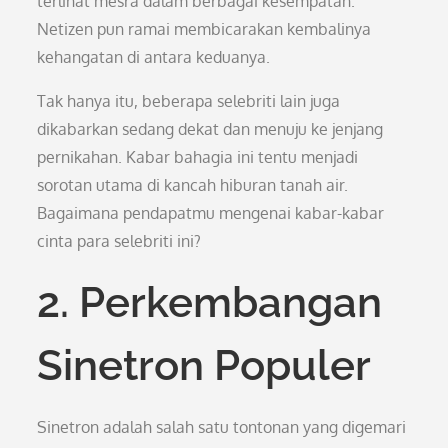
terlihat mesra dalam berbagai kesempatan.
Netizen pun ramai membicarakan kembalinya
kehangatan di antara keduanya.
Tak hanya itu, beberapa selebriti lain juga
dikabarkan sedang dekat dan menuju ke jenjang
pernikahan. Kabar bahagia ini tentu menjadi
sorotan utama di kancah hiburan tanah air.
Bagaimana pendapatmu mengenai kabar-kabar
cinta para selebriti ini?
2. Perkembangan
Sinetron Populer
Sinetron adalah salah satu tontonan yang digemari