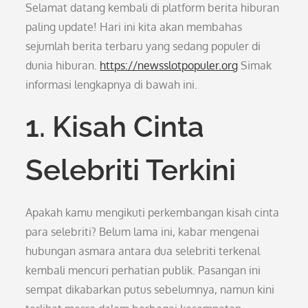
Selamat datang kembali di platform berita hiburan
paling update! Hari ini kita akan membahas
sejumlah berita terbaru yang sedang populer di
dunia hiburan.
https://newsslotpopuler.org
Simak
informasi lengkapnya di bawah ini.
1. Kisah Cinta
Selebriti Terkini
Apakah kamu mengikuti perkembangan kisah cinta
para selebriti? Belum lama ini, kabar mengenai
hubungan asmara antara dua selebriti terkenal
kembali mencuri perhatian publik. Pasangan ini
sempat dikabarkan putus sebelumnya, namun kini