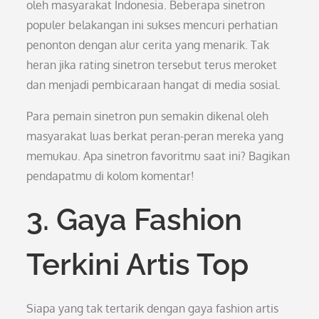
oleh masyarakat Indonesia. Beberapa sinetron
populer belakangan ini sukses mencuri perhatian
penonton dengan alur cerita yang menarik. Tak
heran jika rating sinetron tersebut terus meroket
dan menjadi pembicaraan hangat di media sosial.
Para pemain sinetron pun semakin dikenal oleh
masyarakat luas berkat peran-peran mereka yang
memukau. Apa sinetron favoritmu saat ini? Bagikan
pendapatmu di kolom komentar!
3. Gaya Fashion
Terkini Artis Top
Siapa yang tak tertarik dengan gaya fashion artis