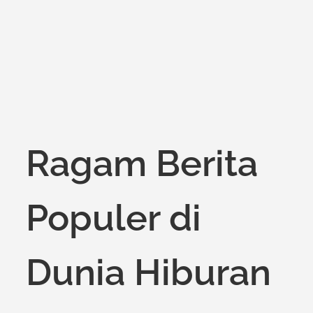
Ragam Berita
Populer di
Dunia Hiburan