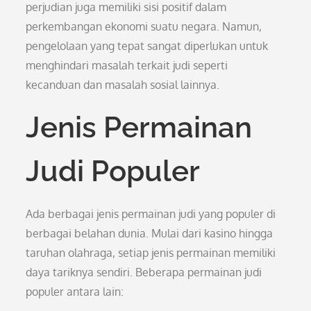
perjudian juga memiliki sisi positif dalam
perkembangan ekonomi suatu negara. Namun,
pengelolaan yang tepat sangat diperlukan untuk
menghindari masalah terkait judi seperti
kecanduan dan masalah sosial lainnya.
Jenis Permainan
Judi Populer
Ada berbagai jenis permainan judi yang populer di
berbagai belahan dunia. Mulai dari kasino hingga
taruhan olahraga, setiap jenis permainan memiliki
daya tariknya sendiri. Beberapa permainan judi
populer antara lain: