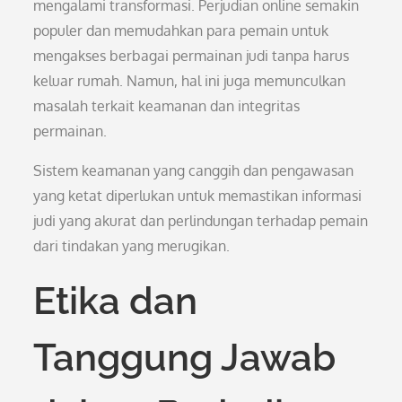
mengalami transformasi. Perjudian online semakin
populer dan memudahkan para pemain untuk
mengakses berbagai permainan judi tanpa harus
keluar rumah. Namun, hal ini juga memunculkan
masalah terkait keamanan dan integritas
permainan.
Sistem keamanan yang canggih dan pengawasan
yang ketat diperlukan untuk memastikan informasi
judi yang akurat dan perlindungan terhadap pemain
dari tindakan yang merugikan.
Etika dan
Tanggung Jawab