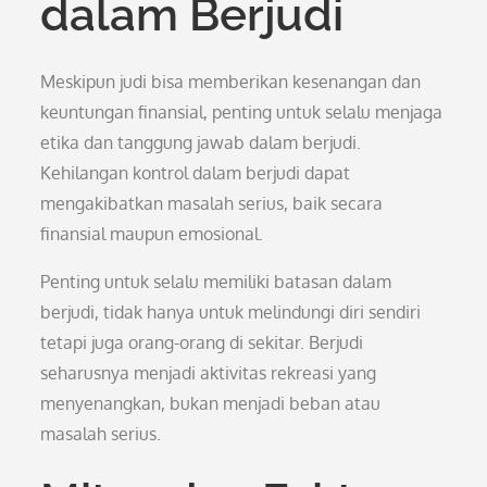
dalam Berjudi
Meskipun judi bisa memberikan kesenangan dan
keuntungan finansial, penting untuk selalu menjaga
etika dan tanggung jawab dalam berjudi.
Kehilangan kontrol dalam berjudi dapat
mengakibatkan masalah serius, baik secara
finansial maupun emosional.
Penting untuk selalu memiliki batasan dalam
berjudi, tidak hanya untuk melindungi diri sendiri
tetapi juga orang-orang di sekitar. Berjudi
seharusnya menjadi aktivitas rekreasi yang
menyenangkan, bukan menjadi beban atau
masalah serius.