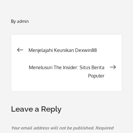
By
admin
Post
Menjelajahi Keunikan Dexwin88
navigation
Menelusuri The Insider: Situs Berita
Populer
Leave a Reply
Your email address will not be published.
Required