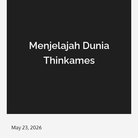
Menjelajah Dunia
Thinkames
Posted
May 23, 2026
on