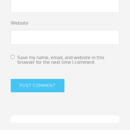
Website
Save my name, email, and website in this
browser for the next time I comment.