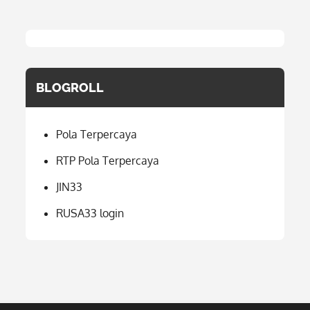
BLOGROLL
Pola Terpercaya
RTP Pola Terpercaya
JIN33
RUSA33 login