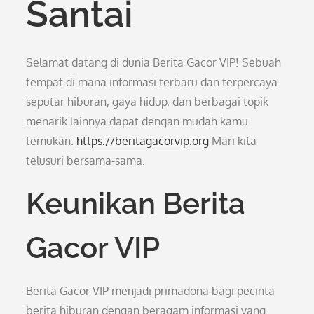
Santai
Selamat datang di dunia Berita Gacor VIP! Sebuah
tempat di mana informasi terbaru dan terpercaya
seputar hiburan, gaya hidup, dan berbagai topik
menarik lainnya dapat dengan mudah kamu
temukan.
https://beritagacorvip.org
Mari kita
telusuri bersama-sama.
Keunikan Berita
Gacor VIP
Berita Gacor VIP menjadi primadona bagi pecinta
berita hiburan dengan beragam informasi yang