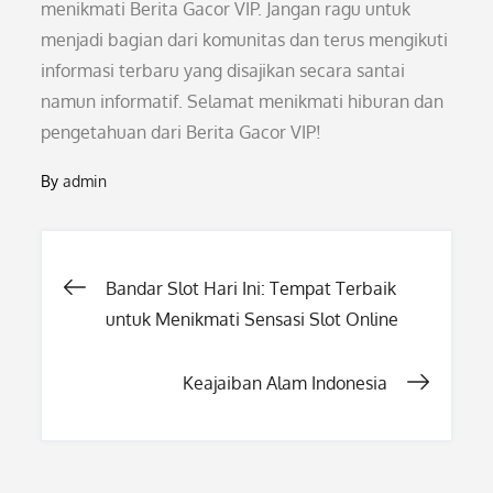
menikmati Berita Gacor VIP. Jangan ragu untuk
menjadi bagian dari komunitas dan terus mengikuti
informasi terbaru yang disajikan secara santai
namun informatif. Selamat menikmati hiburan dan
pengetahuan dari Berita Gacor VIP!
By
admin
Post
Bandar Slot Hari Ini: Tempat Terbaik
untuk Menikmati Sensasi Slot Online
navigation
Keajaiban Alam Indonesia