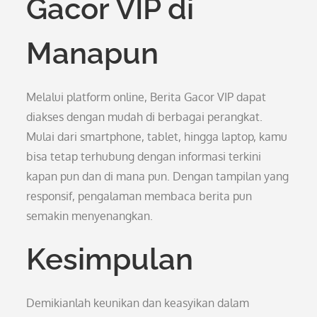
Gacor VIP di
Manapun
Melalui platform online, Berita Gacor VIP dapat
diakses dengan mudah di berbagai perangkat.
Mulai dari smartphone, tablet, hingga laptop, kamu
bisa tetap terhubung dengan informasi terkini
kapan pun dan di mana pun. Dengan tampilan yang
responsif, pengalaman membaca berita pun
semakin menyenangkan.
Kesimpulan
Demikianlah keunikan dan keasyikan dalam