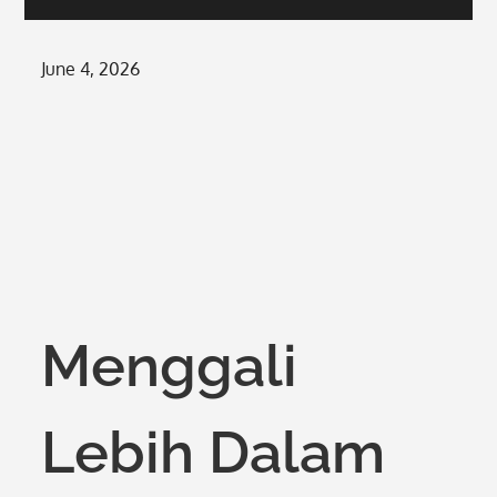
Posted
June 4, 2026
on
Menggali
Lebih Dalam