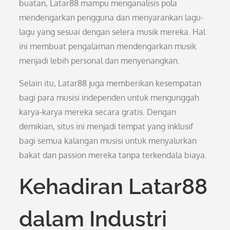
buatan, Latar88 mampu menganalisis pola
mendengarkan pengguna dan menyarankan lagu-
lagu yang sesuai dengan selera musik mereka. Hal
ini membuat pengalaman mendengarkan musik
menjadi lebih personal dan menyenangkan.
Selain itu, Latar88 juga memberikan kesempatan
bagi para musisi independen untuk mengunggah
karya-karya mereka secara gratis. Dengan
demikian, situs ini menjadi tempat yang inklusif
bagi semua kalangan musisi untuk menyalurkan
bakat dan passion mereka tanpa terkendala biaya.
Kehadiran Latar88
dalam Industri