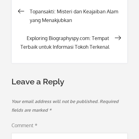
Post
Topansakti: Misteri dan Keajaiban Alam
yang Menakjubkan
navigation
Exploring Biographyspy.com: Tempat
Terbaik untuk Informasi Tokoh Terkenal
Leave a Reply
Your email address will not be published.
Required
fields are marked
*
Comment
*