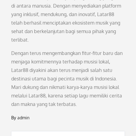
di antara manusia. Dengan menyediakan platform
yang inklusif, mendukung, dan inovatif, Latar88
telah berhasil menciptakan ekosistem musik yang
sehat dan berkelanjutan bagi semua pihak yang
terlibat.
Dengan terus mengembangkan fitur-fitur baru dan
menjaga komitmennya terhadap musisi lokal,
Latar88 diyakini akan terus menjadi salah satu
destinasi utama bagi pecinta musik di Indonesia.
Mari dukung dan nikmati karya-karya musisi lokal
melalui Latar88, karena setiap lagu memiliki cerita
dan makna yang tak terbatas.
By
admin