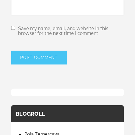
Save my name, email, and website in this
browser for the next time I comment.
BLOGROLL
Pola Terpercaya