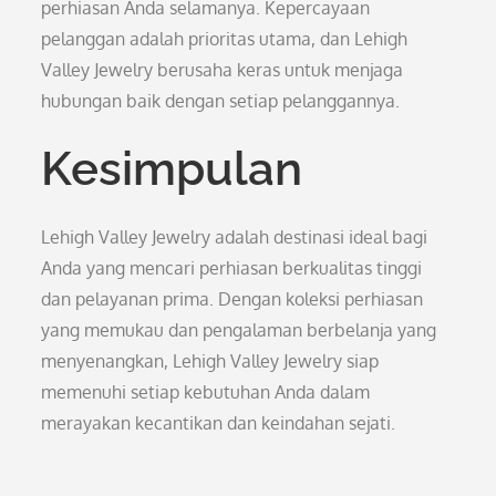
perhiasan Anda selamanya. Kepercayaan
pelanggan adalah prioritas utama, dan Lehigh
Valley Jewelry berusaha keras untuk menjaga
hubungan baik dengan setiap pelanggannya.
Kesimpulan
Lehigh Valley Jewelry adalah destinasi ideal bagi
Anda yang mencari perhiasan berkualitas tinggi
dan pelayanan prima. Dengan koleksi perhiasan
yang memukau dan pengalaman berbelanja yang
menyenangkan, Lehigh Valley Jewelry siap
memenuhi setiap kebutuhan Anda dalam
merayakan kecantikan dan keindahan sejati.