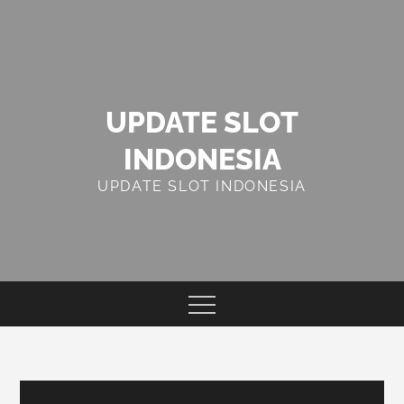
Skip
to
content
UPDATE SLOT
INDONESIA
UPDATE SLOT INDONESIA