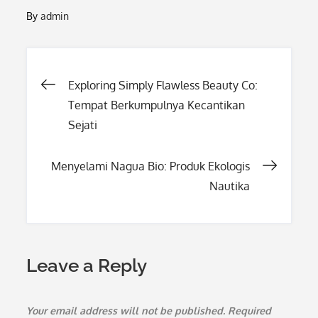
By
admin
Post
Exploring Simply Flawless Beauty Co:
Tempat Berkumpulnya Kecantikan
navigation
Sejati
Menyelami Nagua Bio: Produk Ekologis
Nautika
Leave a Reply
Your email address will not be published.
Required