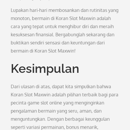
Lupakan hari-hari membosankan dan rutinitas yang
monoton, bermain di Koran Slot Maxwin adalah
cara yang tepat untuk menghibur diri dan meraih
kesuksesan finansial. Bergabunglah sekarang dan
buktikan sendiri sensasi dan keuntungan dari
bermain di Koran Slot Maxwin!
Kesimpulan
Dari ulasan di atas, dapat kita simpulkan bahwa
Koran Slot Maxwin adalah pilihan terbaik bagi para
pecinta game slot online yang menginginkan
pengalaman bermain yang seru, aman, dan
menguntungkan. Dengan berbagai keunggulan
seperti variasi permainan, bonus menarik,