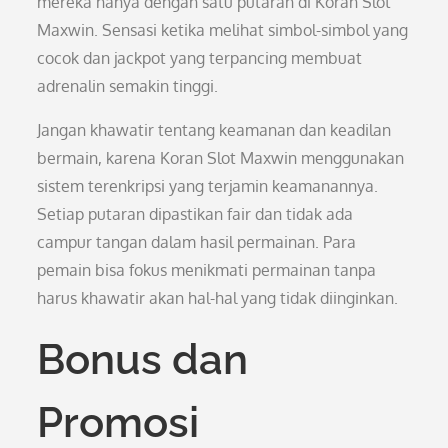
mereka hanya dengan satu putaran di Koran Slot
Maxwin. Sensasi ketika melihat simbol-simbol yang
cocok dan jackpot yang terpancing membuat
adrenalin semakin tinggi.
Jangan khawatir tentang keamanan dan keadilan
bermain, karena Koran Slot Maxwin menggunakan
sistem terenkripsi yang terjamin keamanannya.
Setiap putaran dipastikan fair dan tidak ada
campur tangan dalam hasil permainan. Para
pemain bisa fokus menikmati permainan tanpa
harus khawatir akan hal-hal yang tidak diinginkan.
Bonus dan
Promosi