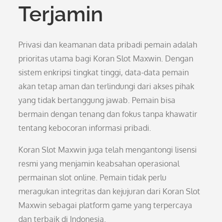
Terjamin
Privasi dan keamanan data pribadi pemain adalah
prioritas utama bagi Koran Slot Maxwin. Dengan
sistem enkripsi tingkat tinggi, data-data pemain
akan tetap aman dan terlindungi dari akses pihak
yang tidak bertanggung jawab. Pemain bisa
bermain dengan tenang dan fokus tanpa khawatir
tentang kebocoran informasi pribadi.
Koran Slot Maxwin juga telah mengantongi lisensi
resmi yang menjamin keabsahan operasional
permainan slot online. Pemain tidak perlu
meragukan integritas dan kejujuran dari Koran Slot
Maxwin sebagai platform game yang terpercaya
dan terbaik di Indonesia.