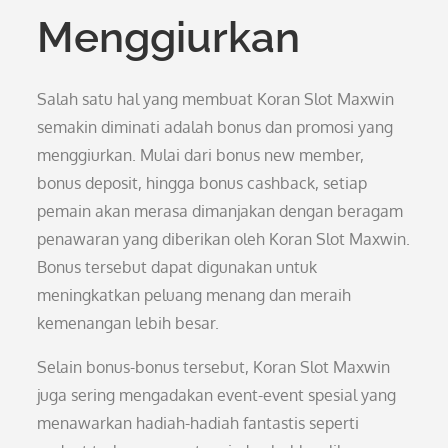
Menggiurkan
Salah satu hal yang membuat Koran Slot Maxwin
semakin diminati adalah bonus dan promosi yang
menggiurkan. Mulai dari bonus new member,
bonus deposit, hingga bonus cashback, setiap
pemain akan merasa dimanjakan dengan beragam
penawaran yang diberikan oleh Koran Slot Maxwin.
Bonus tersebut dapat digunakan untuk
meningkatkan peluang menang dan meraih
kemenangan lebih besar.
Selain bonus-bonus tersebut, Koran Slot Maxwin
juga sering mengadakan event-event spesial yang
menawarkan hadiah-hadiah fantastis seperti