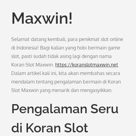
Maxwin!
Selamat datang kembali, para penikmat slot online
di Indonesia! Bagi kalian yang hobi bermain game
slot, pasti sudah tidak asing lagi dengan nama
Koran Slot Maxwin.
https://koranslotmaxwin.net
Dalam artikel kali ini, kita akan membahas secara
mendalam tentang pengalaman bermain di Koran
Slot Maxwin yang menarik dan mengasyikkan.
Pengalaman Seru
di Koran Slot