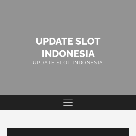
Skip
to
content
UPDATE SLOT
INDONESIA
UPDATE SLOT INDONESIA