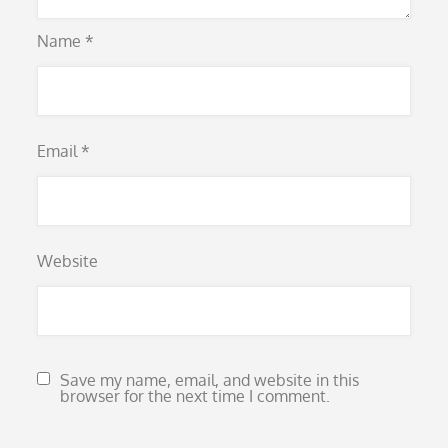
Name
*
Email
*
Website
Save my name, email, and website in this
browser for the next time I comment.