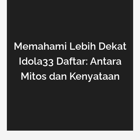
Memahami Lebih Dekat
Idola33 Daftar: Antara
Mitos dan Kenyataan