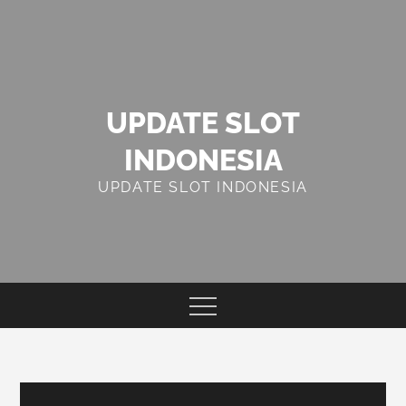
Skip
to
content
UPDATE SLOT
INDONESIA
UPDATE SLOT INDONESIA