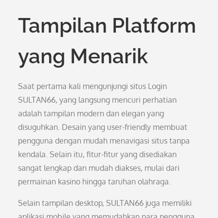
Tampilan Platform
yang Menarik
Saat pertama kali mengunjungi situs Login
SULTAN66, yang langsung mencuri perhatian
adalah tampilan modern dan elegan yang
disuguhkan. Desain yang user-friendly membuat
pengguna dengan mudah menavigasi situs tanpa
kendala. Selain itu, fitur-fitur yang disediakan
sangat lengkap dan mudah diakses, mulai dari
permainan kasino hingga taruhan olahraga.
Selain tampilan desktop, SULTAN66 juga memiliki
aplikasi mobile yang memudahkan para pengguna