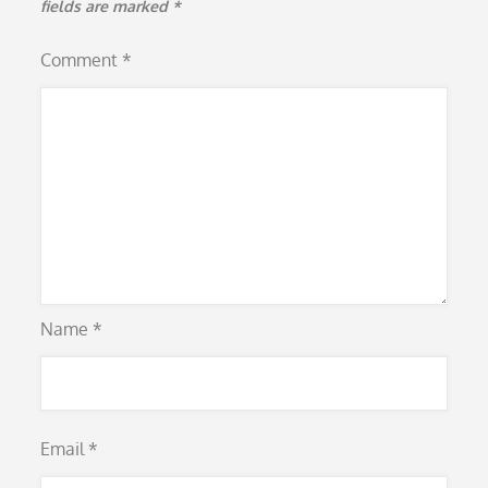
fields are marked
*
Comment
*
Name
*
Email
*