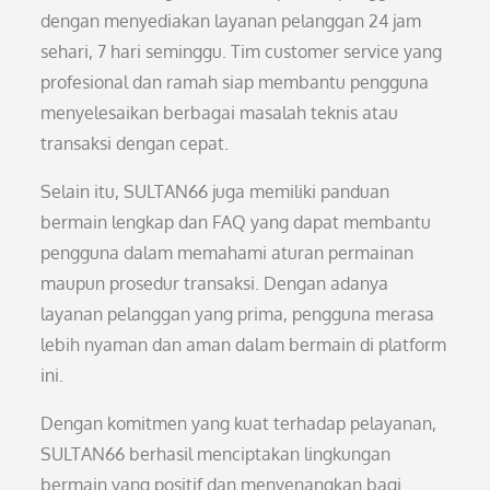
dengan menyediakan layanan pelanggan 24 jam
sehari, 7 hari seminggu. Tim customer service yang
profesional dan ramah siap membantu pengguna
menyelesaikan berbagai masalah teknis atau
transaksi dengan cepat.
Selain itu, SULTAN66 juga memiliki panduan
bermain lengkap dan FAQ yang dapat membantu
pengguna dalam memahami aturan permainan
maupun prosedur transaksi. Dengan adanya
layanan pelanggan yang prima, pengguna merasa
lebih nyaman dan aman dalam bermain di platform
ini.
Dengan komitmen yang kuat terhadap pelayanan,
SULTAN66 berhasil menciptakan lingkungan
bermain yang positif dan menyenangkan bagi