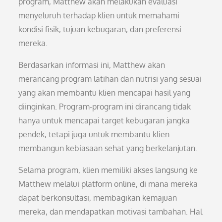
program, Matthew akan melakukan evaluasi
menyeluruh terhadap klien untuk memahami
kondisi fisik, tujuan kebugaran, dan preferensi
mereka.
Berdasarkan informasi ini, Matthew akan
merancang program latihan dan nutrisi yang sesuai
yang akan membantu klien mencapai hasil yang
diinginkan. Program-program ini dirancang tidak
hanya untuk mencapai target kebugaran jangka
pendek, tetapi juga untuk membantu klien
membangun kebiasaan sehat yang berkelanjutan.
Selama program, klien memiliki akses langsung ke
Matthew melalui platform online, di mana mereka
dapat berkonsultasi, membagikan kemajuan
mereka, dan mendapatkan motivasi tambahan. Hal