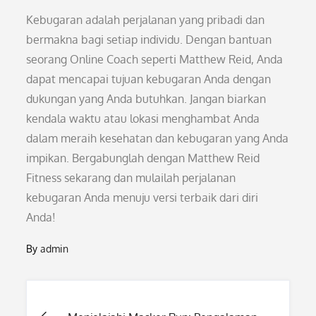
Kebugaran adalah perjalanan yang pribadi dan
bermakna bagi setiap individu. Dengan bantuan
seorang Online Coach seperti Matthew Reid, Anda
dapat mencapai tujuan kebugaran Anda dengan
dukungan yang Anda butuhkan. Jangan biarkan
kendala waktu atau lokasi menghambat Anda
dalam meraih kesehatan dan kebugaran yang Anda
impikan. Bergabunglah dengan Matthew Reid
Fitness sekarang dan mulailah perjalanan
kebugaran Anda menuju versi terbaik dari diri
Anda!
By
admin