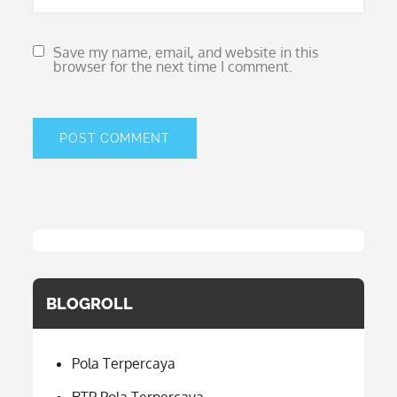
Save my name, email, and website in this
browser for the next time I comment.
BLOGROLL
Pola Terpercaya