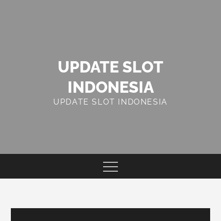
Skip
to
content
UPDATE SLOT
INDONESIA
UPDATE SLOT INDONESIA