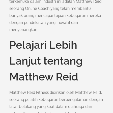
terkemuka dalam industri ini adalah Matthew Reid,
seorang Online Coach yang telah membantu
banyak orang mencapai tujuan kebugaran mereka
dengan pendekatan yang inovatif dan
menyenangkan.
Pelajari Lebih
Lanjut tentang
Matthew Reid
Matthew Reid Fitness didirikan oleh Matthew Reid,
seorang pelatih kebugaran berpengalaman dengan
latar belakang yang kuat dalam olahraga dan