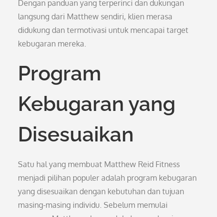
Dengan panduan yang terperinci dan dukungan
langsung dari Matthew sendiri, klien merasa
didukung dan termotivasi untuk mencapai target
kebugaran mereka.
Program
Kebugaran yang
Disesuaikan
Satu hal yang membuat Matthew Reid Fitness
menjadi pilihan populer adalah program kebugaran
yang disesuaikan dengan kebutuhan dan tujuan
masing-masing individu. Sebelum memulai