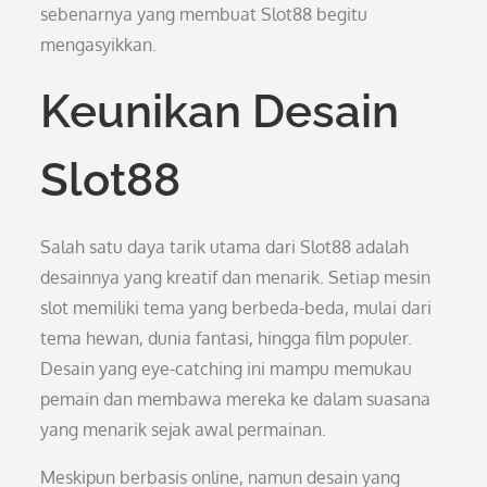
sebenarnya yang membuat Slot88 begitu
mengasyikkan.
Keunikan Desain
Slot88
Salah satu daya tarik utama dari Slot88 adalah
desainnya yang kreatif dan menarik. Setiap mesin
slot memiliki tema yang berbeda-beda, mulai dari
tema hewan, dunia fantasi, hingga film populer.
Desain yang eye-catching ini mampu memukau
pemain dan membawa mereka ke dalam suasana
yang menarik sejak awal permainan.
Meskipun berbasis online, namun desain yang