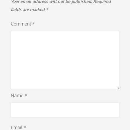
Your email address will not be published.
Required
fields are marked
*
Comment
*
Name
*
Email
*