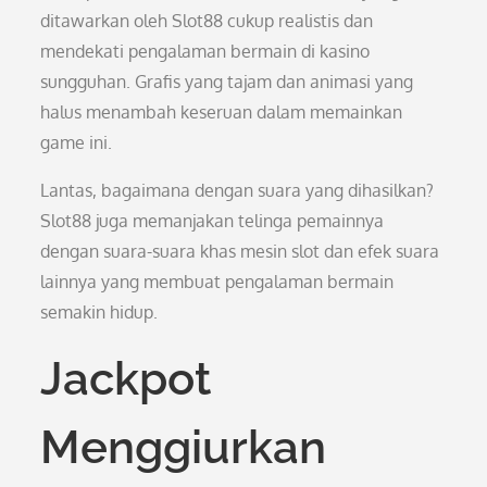
ditawarkan oleh Slot88 cukup realistis dan
mendekati pengalaman bermain di kasino
sungguhan. Grafis yang tajam dan animasi yang
halus menambah keseruan dalam memainkan
game ini.
Lantas, bagaimana dengan suara yang dihasilkan?
Slot88 juga memanjakan telinga pemainnya
dengan suara-suara khas mesin slot dan efek suara
lainnya yang membuat pengalaman bermain
semakin hidup.
Jackpot
Menggiurkan