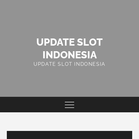
Skip
to
content
UPDATE SLOT
INDONESIA
UPDATE SLOT INDONESIA