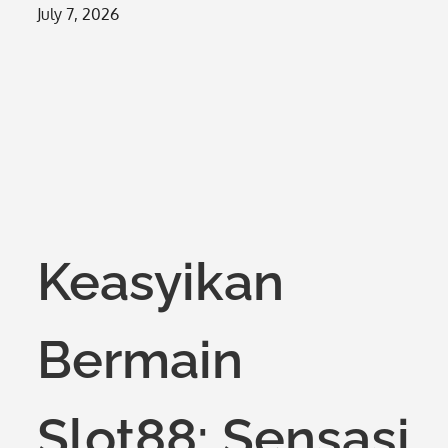
Posted
July 7, 2026
on
Keasyikan
Bermain
Slot88: Sensasi