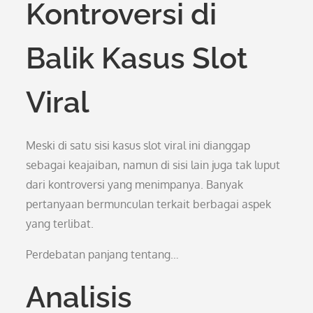
Kontroversi di
Balik Kasus Slot
Viral
Meski di satu sisi kasus slot viral ini dianggap
sebagai keajaiban, namun di sisi lain juga tak luput
dari kontroversi yang menimpanya. Banyak
pertanyaan bermunculan terkait berbagai aspek
yang terlibat.
Perdebatan panjang tentang…
Analisis