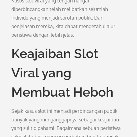
Kasus slot viral yang tengah hangat
diperbincangkan telah melibatkan sejumlah
individu yang menjadi sorotan publik. Dari
penjelasan mereka, kita dapat mengetahui alur
peristiwa dengan lebih jelas.
Keajaiban Slot
Viral yang
Membuat Heboh
Sejak kasus slot ini menjadi perbincangan publik,
banyak yang menganggapnya sebagai keajaiban
yang sulit dipahami. Bagaimana sebuah peristiwa
sekecil itu bisa mencuri perhatian begitu banyak