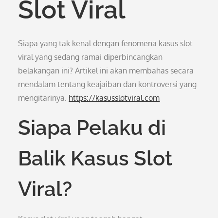
Slot Viral
Siapa yang tak kenal dengan fenomena kasus slot
viral yang sedang ramai diperbincangkan
belakangan ini? Artikel ini akan membahas secara
mendalam tentang keajaiban dan kontroversi yang
mengitarinya.
https://kasusslotviral.com
Siapa Pelaku di
Balik Kasus Slot
Viral?