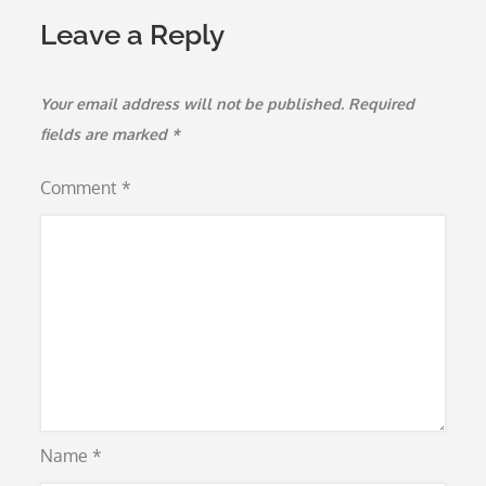
Leave a Reply
Your email address will not be published.
Required
fields are marked
*
Comment
*
Name
*