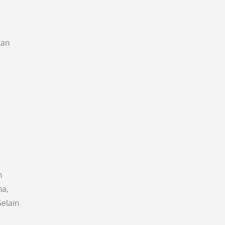
kan
h
na,
elain