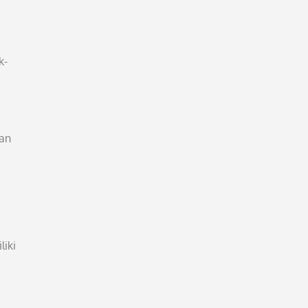
k-
ian
liki