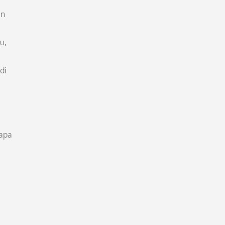
an
u,
di
iapa