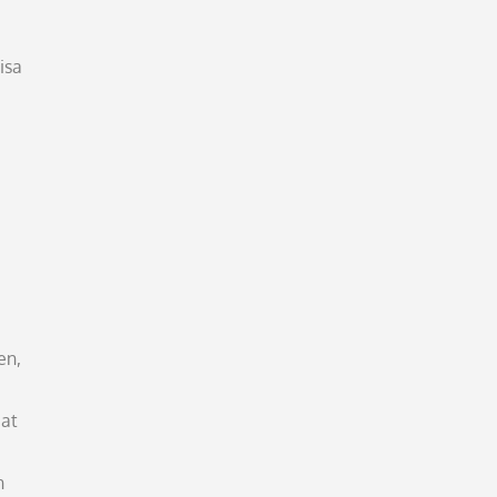
isa
en,
uat
n