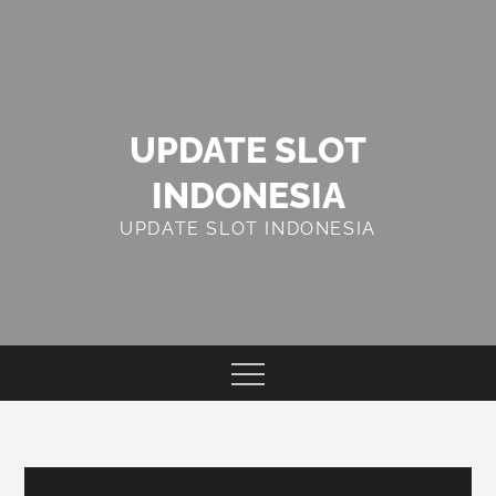
Skip
to
content
UPDATE SLOT
INDONESIA
UPDATE SLOT INDONESIA