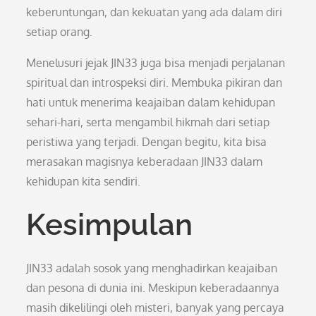
keberuntungan, dan kekuatan yang ada dalam diri
setiap orang.
Menelusuri jejak JIN33 juga bisa menjadi perjalanan
spiritual dan introspeksi diri. Membuka pikiran dan
hati untuk menerima keajaiban dalam kehidupan
sehari-hari, serta mengambil hikmah dari setiap
peristiwa yang terjadi. Dengan begitu, kita bisa
merasakan magisnya keberadaan JIN33 dalam
kehidupan kita sendiri.
Kesimpulan
JIN33 adalah sosok yang menghadirkan keajaiban
dan pesona di dunia ini. Meskipun keberadaannya
masih dikelilingi oleh misteri, banyak yang percaya