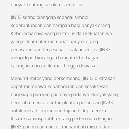
banyak tentang sosok misterius ini.
JIN33 sering dianggap sebagai simbol
keberuntungan dan harapan bagi banyak orang.
Keberadaannya yang misterius dan kekuatannya
yang di luar nalar membuat banyak orang
penasaran dan terpesona. Tidak heran jika JIN33
menjadi perbincangan hangat di berbagai
kalangan, dari anak-anak hingga dewasa.
Menurut mitos yang berkembang, JIN33 dikatakan
dapat membawa kebahagiaan dan kesuksesan
bagi siapa pun yang percaya padanya. Banyak yang
berusaha mencari petunjuk atau pesan dari JIN33
untuk meraih impian dan tujuan hidup mereka.
Kisah-kisah inspiratif tentang pertemuan dengan
JIN33 pun mulai muncul, menambah misteri dan