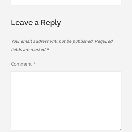
Leave a Reply
Your email address will not be published.
Required
fields are marked
*
Comment
*