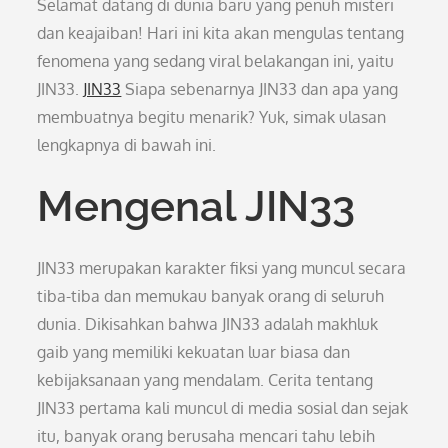
Selamat datang di dunia baru yang penuh misteri
dan keajaiban! Hari ini kita akan mengulas tentang
fenomena yang sedang viral belakangan ini, yaitu
JIN33.
JIN33
Siapa sebenarnya JIN33 dan apa yang
membuatnya begitu menarik? Yuk, simak ulasan
lengkapnya di bawah ini.
Mengenal JIN33
JIN33 merupakan karakter fiksi yang muncul secara
tiba-tiba dan memukau banyak orang di seluruh
dunia. Dikisahkan bahwa JIN33 adalah makhluk
gaib yang memiliki kekuatan luar biasa dan
kebijaksanaan yang mendalam. Cerita tentang
JIN33 pertama kali muncul di media sosial dan sejak
itu, banyak orang berusaha mencari tahu lebih