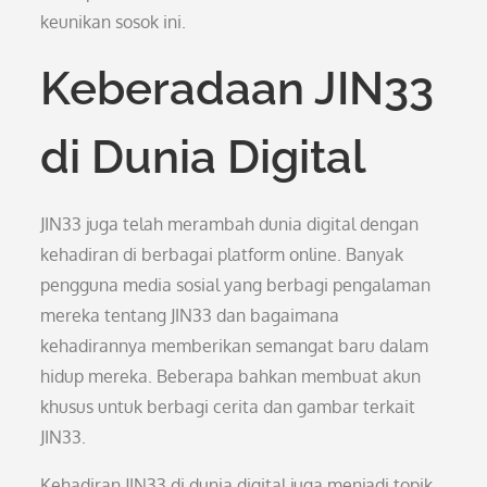
keunikan sosok ini.
Keberadaan JIN33
di Dunia Digital
JIN33 juga telah merambah dunia digital dengan
kehadiran di berbagai platform online. Banyak
pengguna media sosial yang berbagi pengalaman
mereka tentang JIN33 dan bagaimana
kehadirannya memberikan semangat baru dalam
hidup mereka. Beberapa bahkan membuat akun
khusus untuk berbagi cerita dan gambar terkait
JIN33.
Kehadiran JIN33 di dunia digital juga menjadi topik