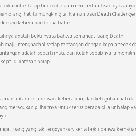
ia memilih untuk tetap berlomba dan mempertaruhkan nyawanya
ian orang, hal itu mungkin gila. Namun bagi Death Challenger
an dengan keberanian tanpa batas.
ihnya adalah bukti nyata bahwa semangat juang Death
kah maju, menghadapi setiap tantangan dengan kepala tegak d
antangan adalah seperti mati, dan itulah sebabnya ia memilih
ejati di lintasan balap.
aduan antara kecerdasan, keberanian, dan keteguhan hati da
ng meragukan pilihannya untuk terus berada di jalur balap y
nya.
mangat juang yang tak tergoyahkan, serta bukti bahwa kematia