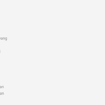
yang
i
dan
kan