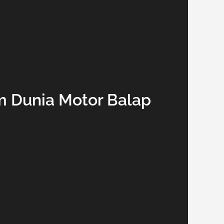
m Dunia Motor Balap