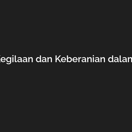
Kegilaan dan Keberanian dala