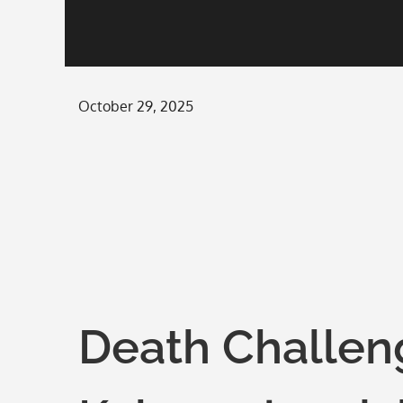
Posted
October 29, 2025
on
Death Challen