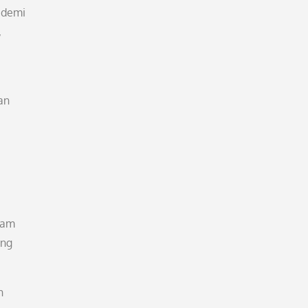
 demi
,
an
lam
ang
n