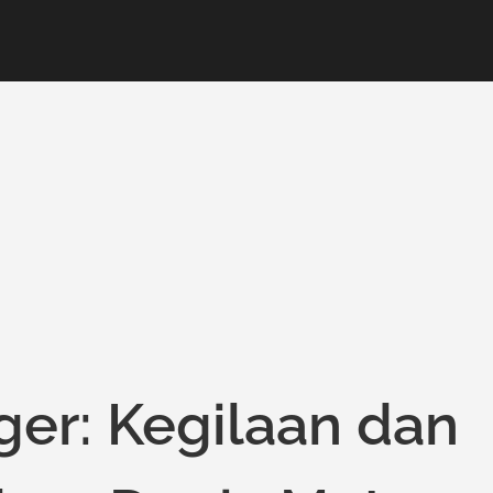
ger: Kegilaan dan