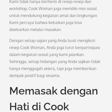
Kami tidak hanya berhenti di resep-resep dan
workshop, Cook Woman juga memiliki misi sosial
untuk mendukung kegiatan amal dan lingkungan.
Kami percaya bahwa kebaikan juga bisa
disebarkan melalui masakan.
Dengan setiap sajian yang Anda buat mengikuti
resep Cook Woman, Anda juga turut berpartisipasi
dalam kegiatan sosial yang kami jalankan.
Sehingga, setiap hidangan yang Anda sajikan tidak
hanya menggugah selera, tapi juga memberikan
dampak positif bagi sesama.
Memasak dengan
Hati di Cook