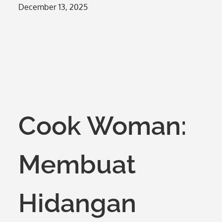
Posted
December 13, 2025
on
Cook Woman:
Membuat
Hidangan