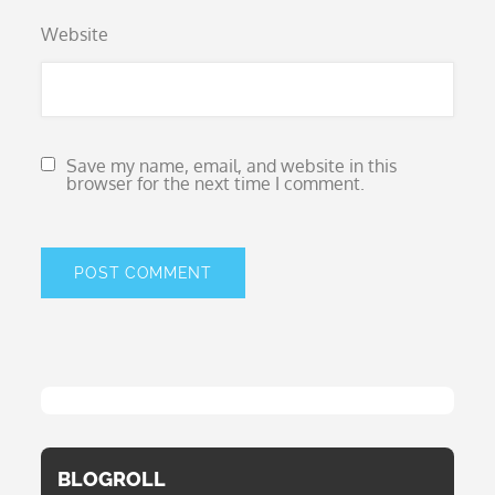
Website
Save my name, email, and website in this
browser for the next time I comment.
BLOGROLL