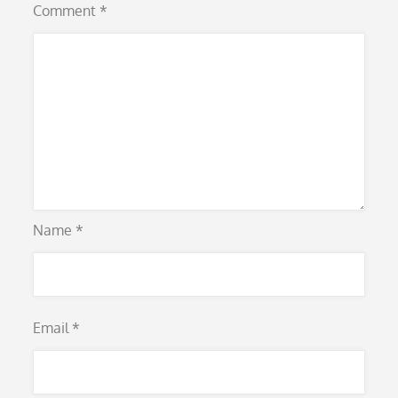
Comment
*
Name
*
Email
*