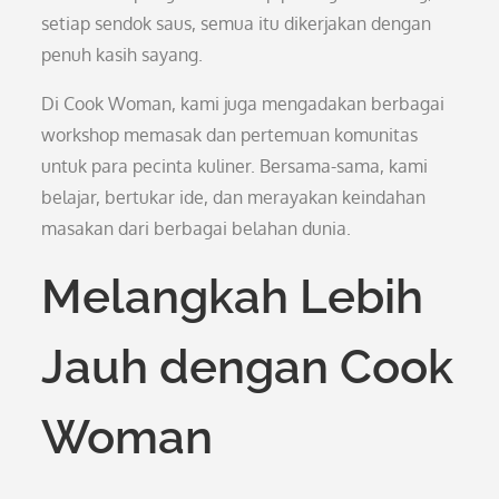
setiap sendok saus, semua itu dikerjakan dengan
penuh kasih sayang.
Di Cook Woman, kami juga mengadakan berbagai
workshop memasak dan pertemuan komunitas
untuk para pecinta kuliner. Bersama-sama, kami
belajar, bertukar ide, dan merayakan keindahan
masakan dari berbagai belahan dunia.
Melangkah Lebih
Jauh dengan Cook
Woman